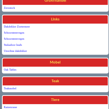
GroÃŸhandel
Zerostock
Links
Dakdekker Zoetermeer
Schoorsteenvegen
Schoorsteenvegen
Stukadoor leads
Utrechtse dakdekker
Mobel
Oak Tables
Teak
Teakmobel
Tiere
Katzenrasse