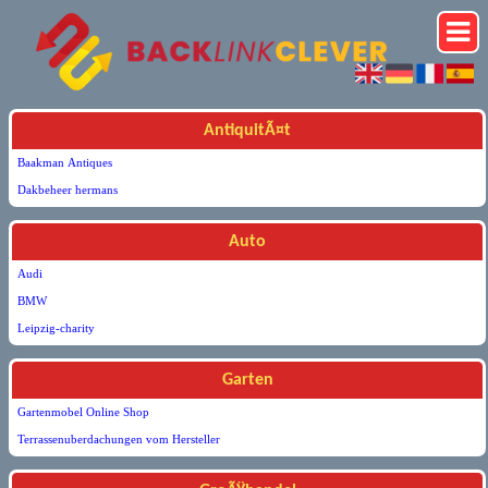
AntiquitÃ¤t
Baakman Antiques
Dakbeheer hermans
Auto
Audi
BMW
Leipzig-charity
Garten
Gartenmobel Online Shop
Terrassenuberdachungen vom Hersteller